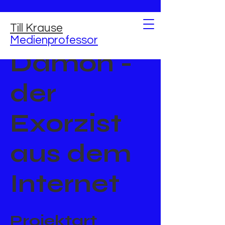
Till Krause
Medienprofessor
Dämon -
der
Exorzist
aus dem
Internet
Projektart