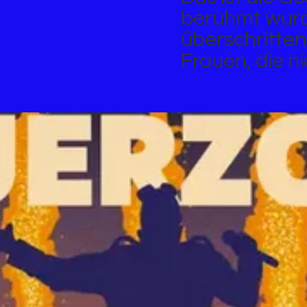
berühmt wurd
überschritte
Frauen, die n