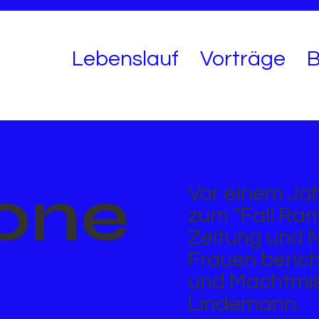
Lebenslauf
Vorträge
B
one
Vor einem Ja
zum “Fall Ra
Zeitung und 
Frauen berich
und Machtmis
Lindemann.