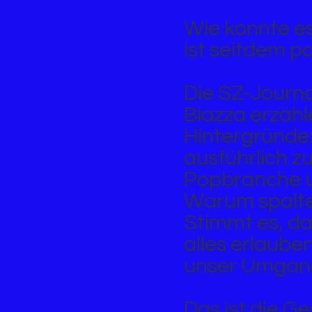
Wie konnte e
ist seitdem pa
Die SZ-Journ
Biazza erzähl
Hintergründe
ausführlich z
Popbranche u
Warum spalte
Stimmt es, da
alles erlaube
unser Umgang
Das ist die G